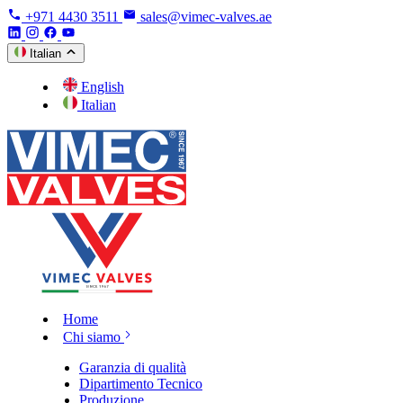
+971 4430 3511
sales@vimec-valves.ae
Italian
English
Italian
Home
Chi siamo
Garanzia di qualità
Dipartimento Tecnico
Produzione