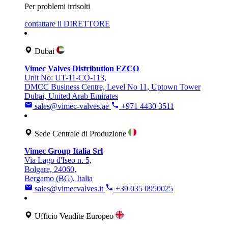
Per problemi irrisolti
contattare il DIRETTORE
Dubai
Vimec Valves Distribution FZCO
Unit No: UT-11-CO-113,
DMCC Business Centre, Level No 11, Uptown Tower
Dubai, United Arab Emirates
sales@vimec-valves.ae
+971 4430 3511
Sede Centrale di Produzione
Vimec Group Italia Srl
Via Lago d'Iseo n. 5,
Bolgare, 24060,
Bergamo (BG), Italia
sales@vimecvalves.it
+39 035 0950025
Ufficio Vendite Europeo