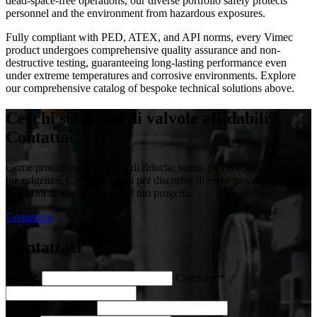
dead-space-free operations, our diverse portfolio safely protects
personnel and the environment from hazardous exposures.
Fully compliant with PED, ATEX, and API norms, every Vimec
product undergoes comprehensive quality assurance and non-
destructive testing, guaranteeing long-lasting performance even
under extreme temperatures and corrosive environments. Explore
our comprehensive catalog of bespoke technical solutions above.
Cerchi soluzioni di valvole affidabili?
Contattaci!
Come produttore di valvole di fiducia, siamo pronti a soddisfare le
tue esigenze. Contattaci oggi per discutere di come possiamo fornire
soluzioni di alta qualità per il tuo progetto.
Contattaci
Contattaci
Nome*
Cognome*
Nome dell'azienda*