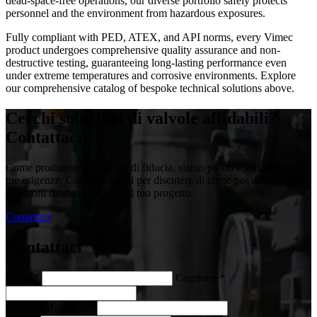
dead-space-free operations, our diverse portfolio safely protects
personnel and the environment from hazardous exposures.
Fully compliant with PED, ATEX, and API norms, every Vimec
product undergoes comprehensive quality assurance and non-
destructive testing, guaranteeing long-lasting performance even
under extreme temperatures and corrosive environments. Explore
our comprehensive catalog of bespoke technical solutions above.
Cerchi soluzioni di valvole affidabili?
Contattaci!
Come produttore di valvole di fiducia, siamo pronti a soddisfare le
tue esigenze. Contattaci oggi per discutere di come possiamo fornire
soluzioni di alta qualità per il tuo progetto.
Contattaci
Contattaci
Nome*
Cognome*
Nome dell'azienda*