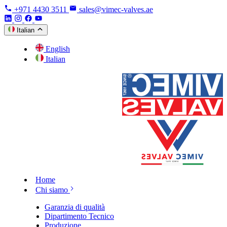
+971 4430 3511
sales@vimec-valves.ae
Italian
English
Italian
Home
Chi siamo
Garanzia di qualità
Dipartimento Tecnico
Produzione