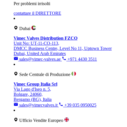
Per problemi irrisolti
contattare il DIRETTORE
Dubai
Vimec Valves Distribution FZCO
Unit No: UT-11-CO-113,
DMCC Business Centre, Level No 11, Uptown Tower
Dubai, United Arab Emirates
sales@vimec-valves.ae
+971 4430 3511
Sede Centrale di Produzione
Vimec Group Italia Srl
Via Lago d'Iseo n. 5,
Bolgare, 24060,
Bergamo (BG), Italia
sales@vimecvalves.it
+39 035 0950025
Ufficio Vendite Europeo