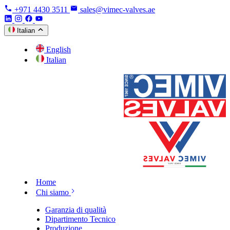
+971 4430 3511
sales@vimec-valves.ae
Italian
English
Italian
Home
Chi siamo
Garanzia di qualità
Dipartimento Tecnico
Produzione