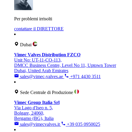
Per problemi irrisolti
contattare il DIRETTORE
Dubai
Vimec Valves Distribution FZCO
Unit No: UT-11-CO-113,
DMCC Business Centre, Level No 11, Uptown Tower
Dubai, United Arab Emirates
sales@vimec-valves.ae
+971 4430 3511
Sede Centrale di Produzione
Vimec Group Italia Srl
Via Lago d'Iseo n. 5,
Bolgare, 24060,
Bergamo (BG), Italia
sales@vimecvalves.it
+39 035 0950025